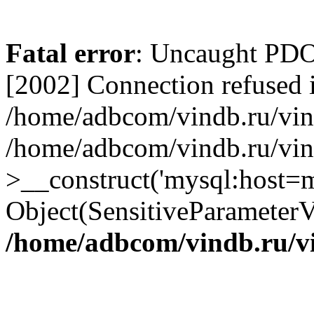
Fatal error
: Uncaught PD
[2002] Connection refused 
/home/adbcom/vindb.ru/vin/
/home/adbcom/vindb.ru/vin
>__construct('mysql:host=m
Object(SensitiveParameterV
/home/adbcom/vindb.ru/v