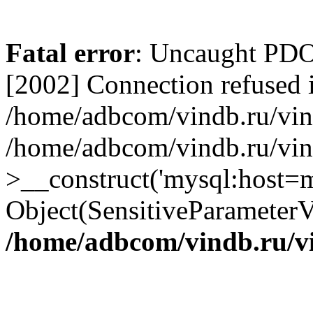
Fatal error
: Uncaught PD
[2002] Connection refused 
/home/adbcom/vindb.ru/vin/
/home/adbcom/vindb.ru/vin
>__construct('mysql:host=m
Object(SensitiveParameterV
/home/adbcom/vindb.ru/v