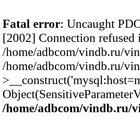
Fatal error
: Uncaught PD
[2002] Connection refused 
/home/adbcom/vindb.ru/vin/
/home/adbcom/vindb.ru/vin
>__construct('mysql:host=m
Object(SensitiveParameterV
/home/adbcom/vindb.ru/v