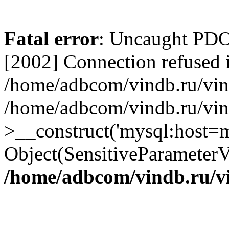
Fatal error
: Uncaught PD
[2002] Connection refused 
/home/adbcom/vindb.ru/vin/
/home/adbcom/vindb.ru/vin
>__construct('mysql:host=m
Object(SensitiveParameterV
/home/adbcom/vindb.ru/v