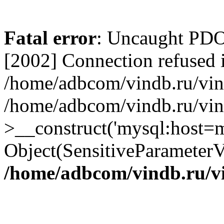
Fatal error
: Uncaught PD
[2002] Connection refused 
/home/adbcom/vindb.ru/vin/
/home/adbcom/vindb.ru/vin
>__construct('mysql:host=m
Object(SensitiveParameterV
/home/adbcom/vindb.ru/v