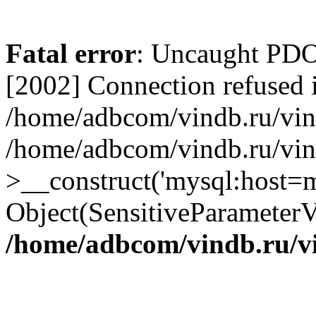
Fatal error
: Uncaught PD
[2002] Connection refused 
/home/adbcom/vindb.ru/vin/
/home/adbcom/vindb.ru/vin
>__construct('mysql:host=m
Object(SensitiveParameterV
/home/adbcom/vindb.ru/v