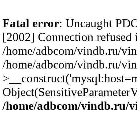
Fatal error
: Uncaught PD
[2002] Connection refused 
/home/adbcom/vindb.ru/vin/
/home/adbcom/vindb.ru/vin
>__construct('mysql:host=m
Object(SensitiveParameterV
/home/adbcom/vindb.ru/v