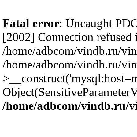
Fatal error
: Uncaught PD
[2002] Connection refused 
/home/adbcom/vindb.ru/vin/
/home/adbcom/vindb.ru/vin
>__construct('mysql:host=m
Object(SensitiveParameterV
/home/adbcom/vindb.ru/v