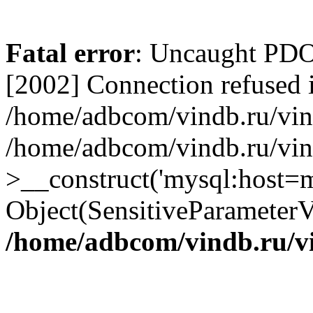
Fatal error
: Uncaught PD
[2002] Connection refused 
/home/adbcom/vindb.ru/vin/
/home/adbcom/vindb.ru/vin
>__construct('mysql:host=m
Object(SensitiveParameterV
/home/adbcom/vindb.ru/v