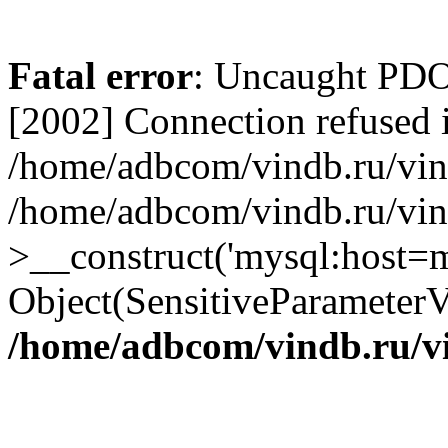
Fatal error
: Uncaught PD
[2002] Connection refused 
/home/adbcom/vindb.ru/vin/
/home/adbcom/vindb.ru/vin
>__construct('mysql:host=m
Object(SensitiveParameterV
/home/adbcom/vindb.ru/v