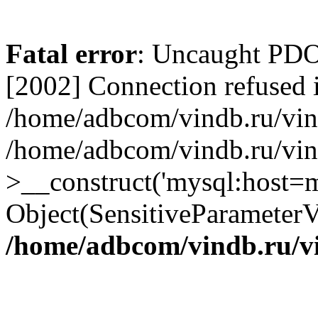
Fatal error
: Uncaught PD
[2002] Connection refused 
/home/adbcom/vindb.ru/vin/
/home/adbcom/vindb.ru/vin
>__construct('mysql:host=m
Object(SensitiveParameterV
/home/adbcom/vindb.ru/v