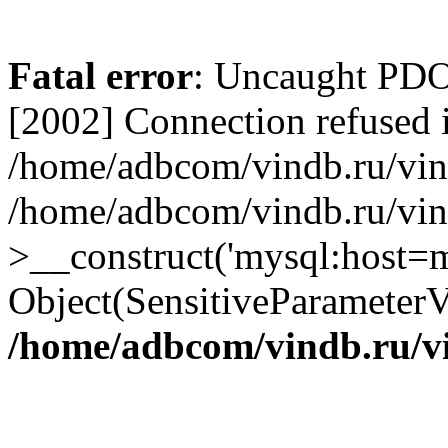
Fatal error
: Uncaught PD
[2002] Connection refused 
/home/adbcom/vindb.ru/vin/
/home/adbcom/vindb.ru/vin
>__construct('mysql:host=m
Object(SensitiveParameterV
/home/adbcom/vindb.ru/v