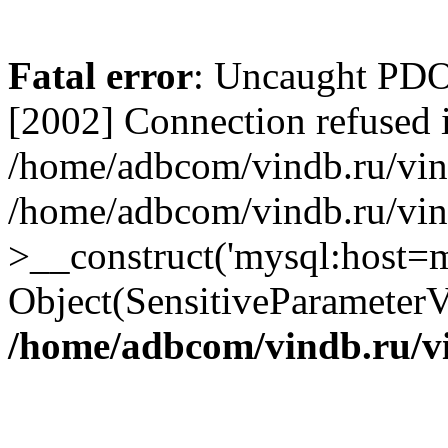
Fatal error
: Uncaught PD
[2002] Connection refused 
/home/adbcom/vindb.ru/vin/
/home/adbcom/vindb.ru/vin
>__construct('mysql:host=m
Object(SensitiveParameterV
/home/adbcom/vindb.ru/v