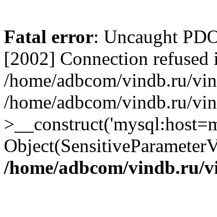
Fatal error
: Uncaught PD
[2002] Connection refused 
/home/adbcom/vindb.ru/vin/
/home/adbcom/vindb.ru/vin
>__construct('mysql:host=m
Object(SensitiveParameterV
/home/adbcom/vindb.ru/v