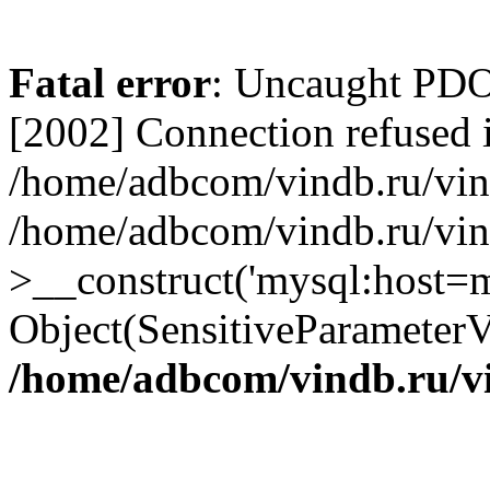
Fatal error
: Uncaught PD
[2002] Connection refused 
/home/adbcom/vindb.ru/vin/
/home/adbcom/vindb.ru/vin
>__construct('mysql:host=m
Object(SensitiveParameterV
/home/adbcom/vindb.ru/v