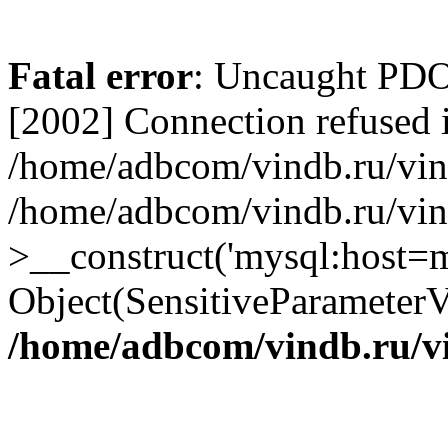
Fatal error
: Uncaught PD
[2002] Connection refused 
/home/adbcom/vindb.ru/vin/
/home/adbcom/vindb.ru/vin
>__construct('mysql:host=m
Object(SensitiveParameterV
/home/adbcom/vindb.ru/v