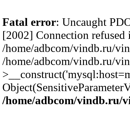
Fatal error
: Uncaught PD
[2002] Connection refused 
/home/adbcom/vindb.ru/vin/
/home/adbcom/vindb.ru/vin
>__construct('mysql:host=m
Object(SensitiveParameterV
/home/adbcom/vindb.ru/v