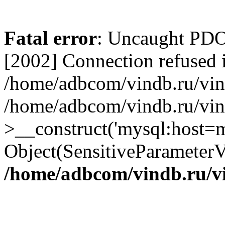
Fatal error
: Uncaught PD
[2002] Connection refused 
/home/adbcom/vindb.ru/vin/
/home/adbcom/vindb.ru/vin
>__construct('mysql:host=m
Object(SensitiveParameterV
/home/adbcom/vindb.ru/v