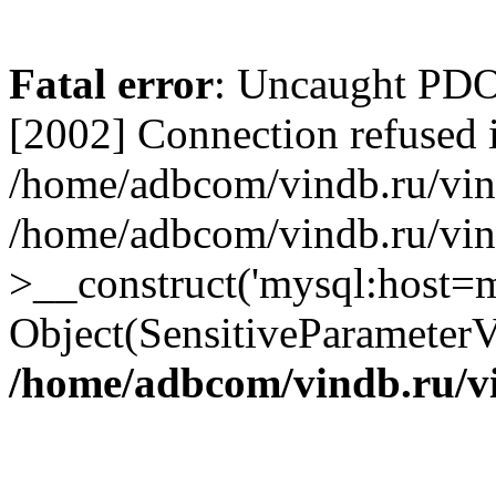
Fatal error
: Uncaught PD
[2002] Connection refused 
/home/adbcom/vindb.ru/vin/
/home/adbcom/vindb.ru/vin
>__construct('mysql:host=m
Object(SensitiveParameterV
/home/adbcom/vindb.ru/v