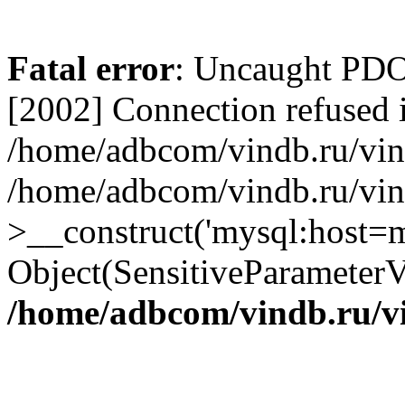
Fatal error
: Uncaught PD
[2002] Connection refused 
/home/adbcom/vindb.ru/vin/
/home/adbcom/vindb.ru/vin
>__construct('mysql:host=m
Object(SensitiveParameterV
/home/adbcom/vindb.ru/v