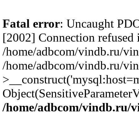
Fatal error
: Uncaught PD
[2002] Connection refused 
/home/adbcom/vindb.ru/vin/
/home/adbcom/vindb.ru/vin
>__construct('mysql:host=m
Object(SensitiveParameterV
/home/adbcom/vindb.ru/v