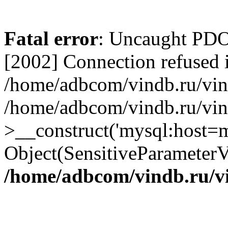
Fatal error
: Uncaught PD
[2002] Connection refused 
/home/adbcom/vindb.ru/vin/
/home/adbcom/vindb.ru/vin
>__construct('mysql:host=m
Object(SensitiveParameterV
/home/adbcom/vindb.ru/v