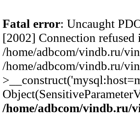
Fatal error
: Uncaught PD
[2002] Connection refused 
/home/adbcom/vindb.ru/vin/
/home/adbcom/vindb.ru/vin
>__construct('mysql:host=m
Object(SensitiveParameterV
/home/adbcom/vindb.ru/v